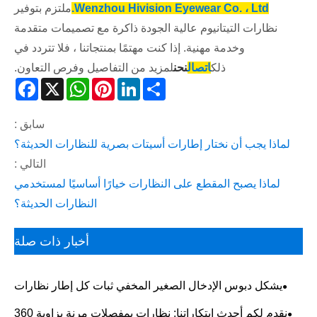
Wenzhou Hivision Eyewear Co. ، Ltd.
ملتزم بتوفير
نظارات التيتانيوم عالية الجودة ذاكرة مع تصميمات متقدمة
وخدمة مهنية. إذا كنت مهتمًا بمنتجاتنا ، فلا تتردد في
ذلك
اتصال
نحن
لمزيد من التفاصيل وفرص التعاون.
acebook
WhatsApp
X
Pinterest
LinkedIn
Share
سابق :
لماذا يجب أن نختار إطارات أسيتات بصرية للنظارات الحديثة؟
التالي :
لماذا يصبح المقطع على النظارات خيارًا أساسيًا لمستخدمي
النظارات الحديثة؟
أخبار ذات صلة
يشكل دبوس الإدخال الصغير المخفي ثبات كل إطار نظارات
معدني.
نقدم لكم أحدث ابتكاراتنا: نظارات بمفصلات مرنة بزاوية 360