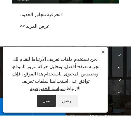
الحرفية تتجاوز الحدود.
عرض المزيد >>
X
معلومات عنا
نحن نستخدم ملفات تعريف الارتباط لنقدم لك
تجربة تصفح أفضل، وتحليل حركة مرور الموقع،
منتجات
وتخصيص المحتوى. باستخدام هذا الموقع، فإنك
أخبار
توافق على استخدامنا لملفات تعريف
الارتباط.
سياسة الخصوصية
اتصل بنا
يرفض
يقبل


XML
|
RSS
|
Sitemap
|
Links
|
سياسة الخصوصية