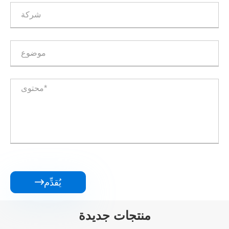
يُقدِّم

منتجات جديدة