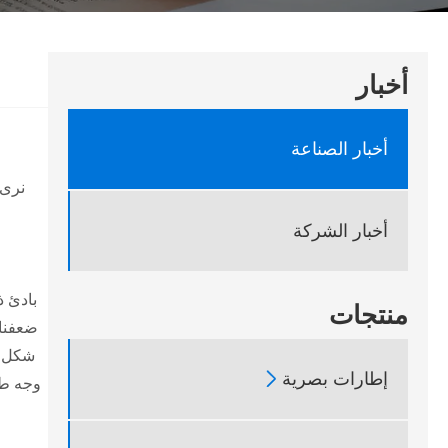
أخبار
أخبار الصناعة
نرى 
أخبار الشركة
بادئ ذ
منتجات
ضعفنا.
شكل و

إطارات بصرية
وجه طو