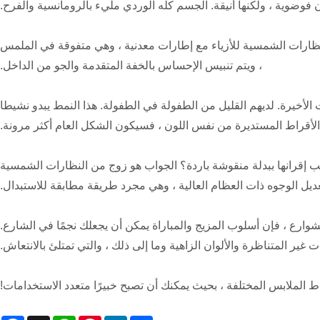
ن فوضوية ، ولكنها أنيقة. الجسم كله الوردي مليء بالرومانسية والفرح.
نظارات الشمسية للأزياء مع إطارات معدنية ، وهي متفوقة في الملمس
، ويتم تنبيس الإحساس بالخفة المتقدمة والجو من الداخل.
الأخيرة. لديهم القليل من الطفولة في الطفولة. هذا النمط يبدو نشيطا
الأقراط المستديرة من نفس اللون ، فسيكون الشكل العام أكثر مرونة.
ب إقرانها ببدلة منقوشة باردة؟ الجواب هو زوج من النظارات الشمسية
ى تعديل الوجوه ذات العظام العالية ، وهي مجرد طريقة مطابقة للاستبدال.
الشوارع ، فإن أسلوب المزيج والمباراة يمكن أن يجعلك نجمًا في الشارع.
ير المتناظرة والألوان الزاهية وما إلى ذلك ، والتي تمتلئ بالانتعاش.
ط الملابس المختلفة ، بحيث يمكنك أن تصبح خبيرًا متعدد الاستخدامات!